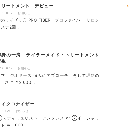
トリートメント デビュー
>
19.10.17
お知らせ
髪のライザッ〇 PRO FIBER プロファイバー サロン
エステ2回 …
渾身の一滴 テイラーメイド・トリートメント
誕生
19.10.17
お知らせ
新フュジオドーズ 悩みにアプローチ そして理想の
しさに ￥2,000…
マイクロナイザー
19.8.25
お知らせ
①スティミュリスト アンタンス or ②イニシャリ
ト ⇒ 1,000…