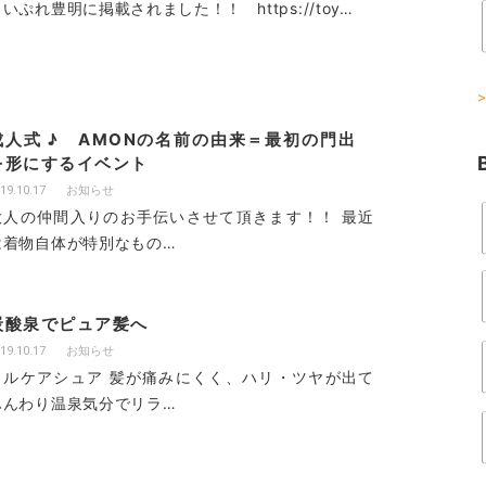
いぷれ豊明に掲載されました！！ https://toy…
>
成人式 ♪ AMONの名前の由来＝最初の門出
を形にするイベント
19.10.17
お知らせ
大人の仲間入りのお手伝いさせて頂きます！！ 最近
は着物自体が特別なもの…
炭酸泉でピュア髪へ
19.10.17
お知らせ
トルケアシュア 髪が痛みにくく、ハリ・ツヤが出て
ふんわり温泉気分でリラ…