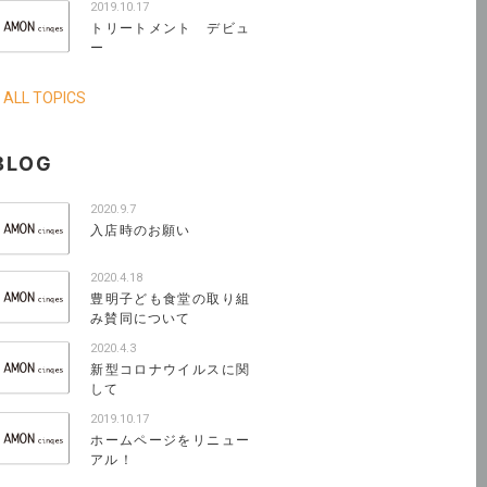
2019.10.17
トリートメント デビュ
ー
 ALL TOPICS
BLOG
2020.9.7
入店時のお願い
2020.4.18
豊明子ども食堂の取り組
み賛同について
2020.4.3
新型コロナウイルスに関
して
2019.10.17
ホームページをリニュー
アル！