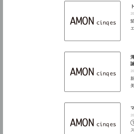
20
20
美
20
ス