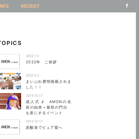
INFO
RECRUIT
TOPICS
2022.1.5
2022年 ご挨拶
2020.4.2
まいぷれ豊明掲載されま
した！！
2019.10.17
成人式 ♪ AMONの名
前の由来＝最初の門出
を形にするイベント
2019.10.17
炭酸泉でピュア髪へ